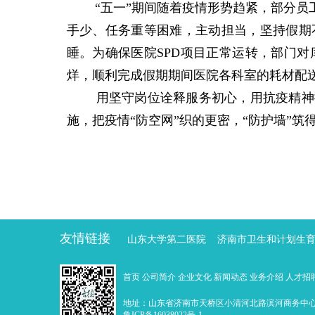
“五一”期间随着疫情形势趋紧，部分
手少、任务重等困难，主动担当，坚持假期
睡。为确保医院SPD项目正常运转，部门
烊，顺利完成假期期间医院各科室的耗材配
用坚守岗位诠释服务初心，用抗疫精神擦
施，把疫情“防空网”织的更密，“防护墙”
统一
调
统一调度
后方支援 “疫”起担当
全力保供
度
友情链接
山东大学第二医院
济南市卫生和计划生
首页
公司简介
企业文化
新闻动态
业务介绍
人才招
地址：山东省济南市天桥区小清河北路滨河商务中心 邮编：25