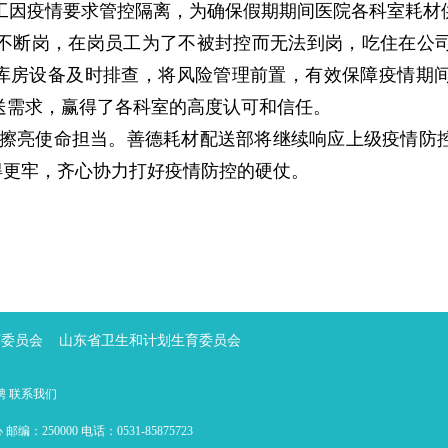
员工因疫情要求管控隔离，为确保假期期间医院各科室耗材
不断岗，在岗员工为了不被封控而无法到岗，吃住在公
对库房设备及时排查，将风险管理前置，有效保障疫情期
送需求，赢得了各科室的高度认可和信任。
亮使命担当。善德耗材配送部将继续响应上级疫情防控
筑得更牢，齐心协力打好疫情防控的硬仗。
 全力保供
育委员会
山东省卫生和计划生育委员会
聘
联系我们
0000 电话：0531-85875723